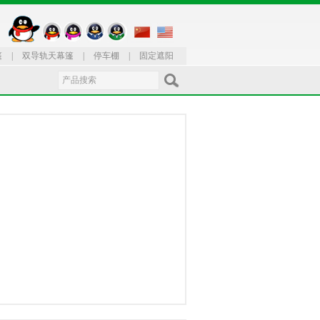
篷
|
双导轨天幕篷
|
停车棚
|
固定遮阳