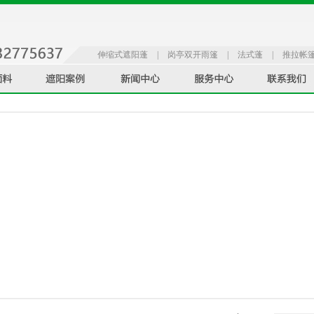
伸缩式遮阳蓬
|
岗亭双开雨篷
|
法式蓬
|
推拉帐
蓬
|
辅助装置
|
休闲品系列
|