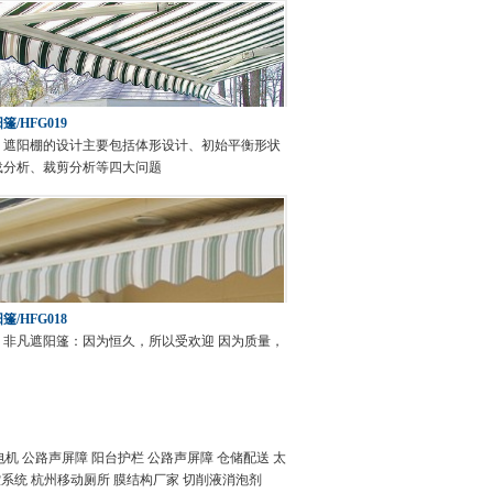
/HFG019
：
遮阳棚的设计主要包括体形设计、初始平衡形状
载分析、裁剪分析等四大问题
/HFG018
：
非凡遮阳篷：因为恒久，所以受欢迎 因为质量，
电机
公路声屏障
阳台护栏
公路声屏障
仓储配送
太
控系统
杭州移动厕所
膜结构厂家
切削液消泡剂