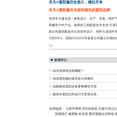
非凡®遮阳篷历史悠久，继往开来
非凡®遮阳篷作为深圳领先的遮阳品牌
深圳非凡蓬业是一家集设计、生产、安装、维护于
雨棚等户外产品。雄厚的工程配套技术支持,可满
标志性建筑配套作出创造性设计，同时引进国外专业
大利NICE、韩国ALKENZ等多家公司建立
>>
◇
如何选择推拉雨棚呢？
◇
电动遮阳棚的基本形式有哪些
◇
选购建筑遮阳设备要看哪些方面
◇
建筑外遮阳怎样设计才更受欢迎...
友情链接：
公路声屏障
溶剂回收机
石家庄保洁
阳能路灯
橡塑板
铅丝笼
重庆视频会议终端