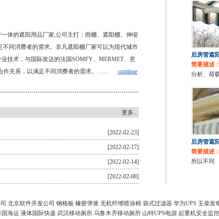
一体的遮阳用品厂家,公司主打：雨棚、遮阳棚、伸缩
足不同消费者的需求。非凡遮阳棚厂家可以为现代城市
后房管遮阳篷
技术，与国际发达的法国SOMFY、MERMET、意
简要描述
长期的合作关系，以满足不同消费者的需求。……
continue
分析、荷
更多..
[2022-02-23]
后房管遮阳篷
[2022-02-17]
简要描述
所以不同
[2022-02-14]
[2022-02-08]
公司
北京软件开发公司
钢格板
橡胶弹簧
无机纤维喷涂棉
袋式过滤器
华为UPS
玉柴发
泰国海运
液体国际快递
武汉移动厕所
乌鲁木齐移动厕所
山特UPS电源
起重机安全监