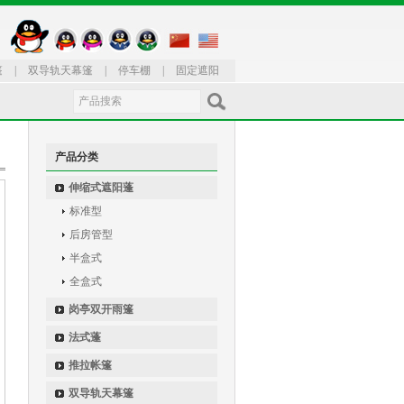
篷
|
双导轨天幕篷
|
停车棚
|
固定遮阳
产品分类
伸缩式遮阳蓬
标准型
后房管型
半盒式
全盒式
岗亭双开雨篷
法式蓬
推拉帐篷
双导轨天幕篷