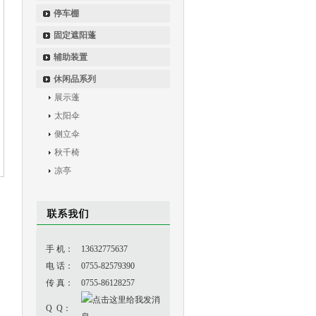
停车棚
固定遮阳蓬
辅助装置
休闲品系列
展示蓬
太阳伞
侧立伞
秋千椅
凉亭
手 机：
13632775637
电 话：
0755-82579390
传 真：
0755-86128257
Q Q：