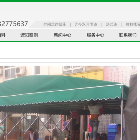
伸缩式遮阳蓬
|
岗亭双开雨篷
|
法式蓬
|
推拉帐
蓬
|
辅助装置
|
休闲品系列
|